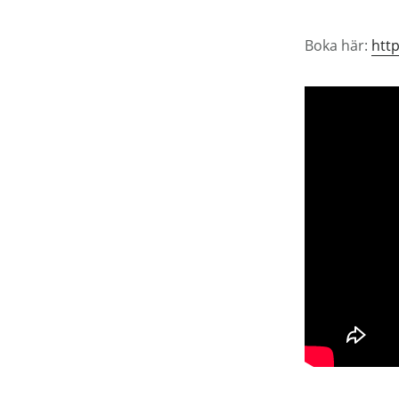
Boka här:
htt