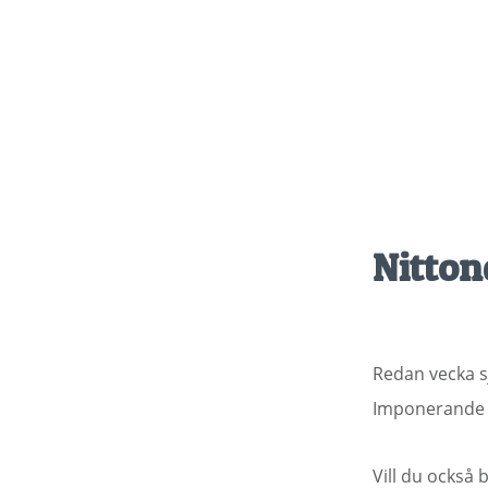
Hoppa
till
huvudinnehåll
Nitton
Redan vecka s
Imponerande a
Vill du också 