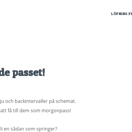
LÖPNING F
de passet!
ju och backintervaller på schemat.
tt få till dem som morgonpass!
bli en sådan som springer?