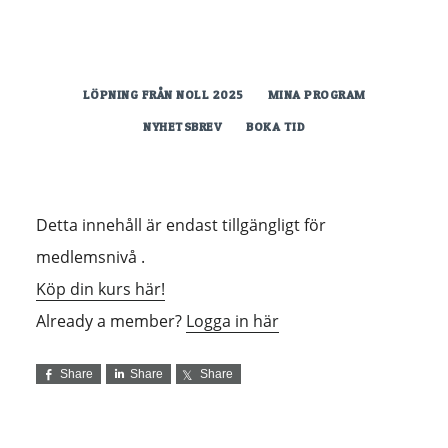
Hoppa
till
huvudinnehåll
LÖPNING FRÅN NOLL 2025
MINA PROGRAM
NYHETSBREV
BOKA TID
Detta innehåll är endast tillgängligt för
medlemsnivå .
Köp din kurs här!
Already a member?
Logga in här
Share
Share
Share