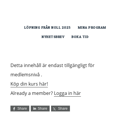
Hoppa
till
huvudinnehåll
LÖPNING FRÅN NOLL 2025
MINA PROGRAM
NYHETSBREV
BOKA TID
Detta innehåll är endast tillgängligt för
medlemsnivå .
Köp din kurs här!
Already a member?
Logga in här
Share
Share
Share