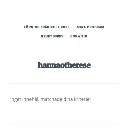
Hoppa
till
huvudinnehåll
LÖPNING FRÅN NOLL 2025
MINA PROGRAM
NYHETSBREV
BOKA TID
hannaotherese
Inget innehåll matchade dina kriterier.