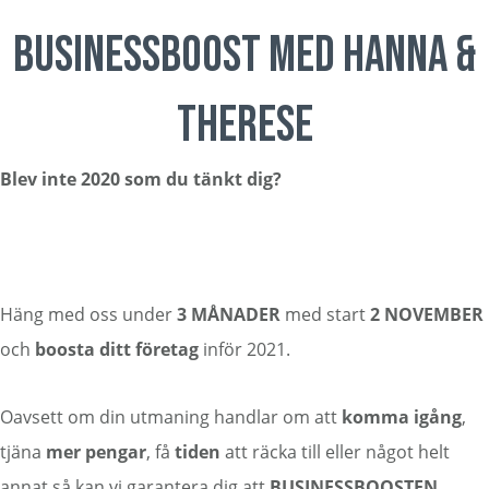
Hoppa
BUSINESSBOOST MED HANNA &
till
huvudinnehåll
THERESE
Blev inte 2020 som du tänkt dig?
Häng med oss under
3 MÅNADER
med start
2 NOVEMBER
och
boosta
ditt
företag
inför 2021.
Oavsett om din utmaning handlar om att
komma
igång
,
tjäna
mer
pengar
, få
tiden
att räcka till eller något helt
annat så kan vi garantera dig att
BUSINESSBOOSTEN