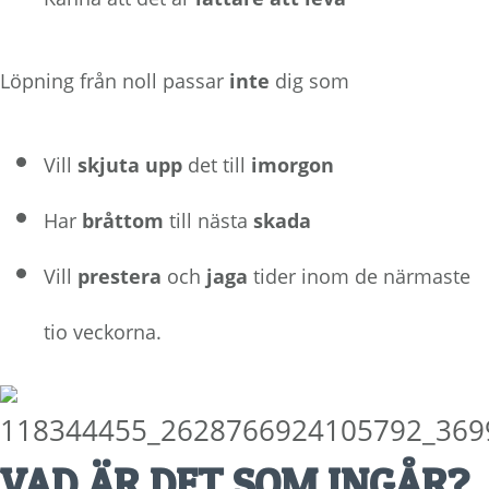
Löpning från noll passar
inte
dig som
Vill
skjuta upp
det till
imorgon
Har
bråttom
till nästa
skada
Vill
prestera
och
jaga
tider inom de närmaste
tio veckorna.
VAD ÄR DET SOM INGÅR?