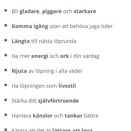
Bli
gladare
,
piggare
och
starkare
Komma igång
utan att behöva jaga tider
Längta
till nästa löprunda
Ha mer
energi
och
ork
i din vardag
Njuta
av löpning i alla väder
Ha löpningen som
livsstil
Stärka ditt
självförtroende
Hantera
känslor
och
tankar
bättre
Känna att det är
lättare att leva